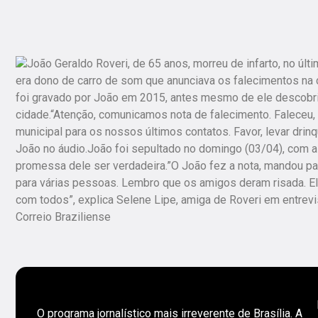
João Geraldo Roveri, de 65 anos, morreu de infarto, no últ
era dono de carro de som que anunciava os falecimentos na 
foi gravado por João em 2015, antes mesmo de ele descobri
cidade.“Atenção, comunicamos nota de falecimento. Faleceu, 
municipal para os nossos últimos contatos. Favor, levar drinqu
João no áudio.João foi sepultado no domingo (03/04), com a
promessa dele ser verdadeira.”O João fez a nota, mandou pa
para várias pessoas. Lembro que os amigos deram risada. E
com todos”, explica Selene Lipe, amiga de Roveri em entrevi
Correio Braziliense
O programa jornalístico mais irreverente de Brasília. A