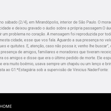
imo sábado (2/4), em Mirandópolis, interior de São Paulo. O mora
cidade e deixou gravado o áudio sobre a própria passagem.O áu
r um problema no coração. A mensagem foi reproduzida por tod
nesta cidade, esse que vos fala. Aguardo a sua presença no vel
es e quitutes. E, atenção, caso não possa ir, venho lhe buscar”, 
 presença de amigos, familiares e moradores que tiveram recei
ra os amigos e disse que era o último pedido de morte. Ele esp
le era muito boêmio, usava sempre um chapéu ou um lenço e bri
sta ao G1.*Estagiária sob a supervisão de Vinicius NaderFonte:
HOME