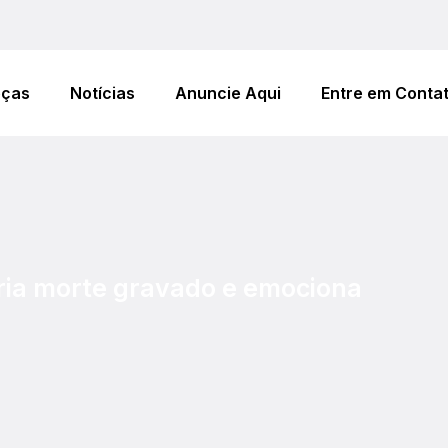
eças
Notícias
Anuncie Aqui
Entre em Conta
ia morte gravado e emociona