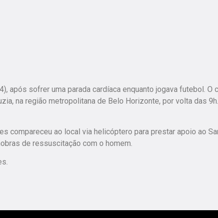
 após sofrer uma parada cardíaca enquanto jogava futebol. O 
uzia, na região metropolitana de Belo Horizonte, por volta das 9h
s compareceu ao local via helicóptero para prestar apoio ao S
anobras de ressuscitação com o homem.
es.