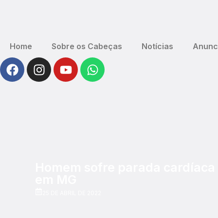
Home
Sobre os Cabeças
Notícias
Anunc
Homem sofre parada cardíaca e
em MG
25 DE ABRIL DE 2022