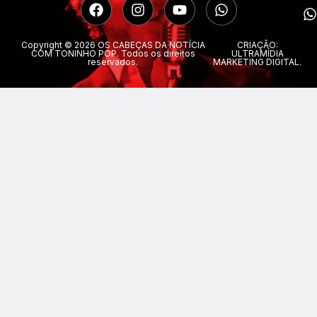
Copyright © 2026 OS CABEÇAS DA NOTÍCIA
CRIAÇÃO:
COM TONINHO POP. Todos os direitos
ULTRAMÍDIA
reservados.
MARKETING DIGITAL.