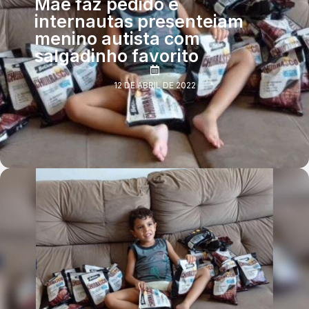
Mãe faz pedido e
internautas presenteiam
menino autista com
salgadinho favorito
12 DE ABRIL DE 2022