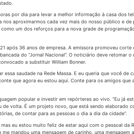
stado.
oras por dia para levar a melhor informação à casa dos te
nos aproximarmos cada vez mais do nosso público e de pr
o como um dos reforços para a nova grade de programação 
21 após 36 anos de empresa. A emissora promoveu corte 
à bancada do “Jornal Nacional”. O noticiário deve retomar 
onvocado a substituir William Bonner.
tar essa saudade na Rede Massa. E eu queria que você de
e conte que agora eu estou aqui. Conte para os amigos que
guagem popular e investir em repórteres ao vivo. “Eu já es
ou de volta. É um projeto novo, que está sendo elaborado 
órias, de contar para as pessoas o dia a dia da cidade”.
, mas eu estou muito feliz de estar aqui com o pessoal da 
ue me mandou uma mensagem de carinho, uma mensagem ani