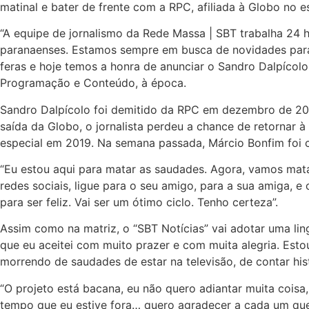
matinal e bater de frente com a RPC, afiliada à Globo no e
“A equipe de jornalismo da Rede Massa | SBT trabalha 24 h
paranaenses. Estamos sempre em busca de novidades para 
feras e hoje temos a honra de anunciar o Sandro Dalpícol
Programação e Conteúdo, à época.
Sandro Dalpícolo foi demitido da RPC em dezembro de 20
saída da Globo, o jornalista perdeu a chance de retornar 
especial em 2019. Na semana passada, Márcio Bonfim foi c
“Eu estou aqui para matar as saudades. Agora, vamos ma
redes sociais, ligue para o seu amigo, para a sua amiga, 
para ser feliz. Vai ser um ótimo ciclo. Tenho certeza”.
Assim como na matriz, o “SBT Notícias” vai adotar uma lin
que eu aceitei com muito prazer e com muita alegria. Est
morrendo de saudades de estar na televisão, de contar hist
“O projeto está bacana, eu não quero adiantar muita coisa
tempo que eu estive fora… quero agradecer a cada um q