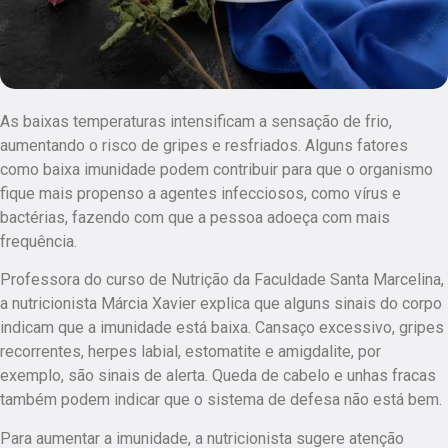
As baixas temperaturas intensificam a sensação de frio,
aumentando o risco de gripes e resfriados. Alguns fatores
como baixa imunidade podem contribuir para que o organismo
fique mais propenso a agentes infecciosos, como vírus e
bactérias, fazendo com que a pessoa adoeça com mais
frequência.
Professora do curso de Nutrição da Faculdade Santa Marcelina,
a nutricionista Márcia Xavier explica que alguns sinais do corpo
indicam que a imunidade está baixa. Cansaço excessivo, gripes
recorrentes, herpes labial, estomatite e amigdalite, por
exemplo, são sinais de alerta. Queda de cabelo e unhas fracas
também podem indicar que o sistema de defesa não está bem.
Para aumentar a imunidade, a nutricionista sugere atenção