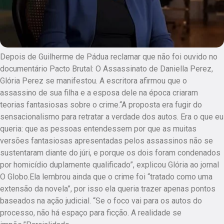
Depois de Guilherme de Pádua reclamar que não foi ouvido no
documentário Pacto Brutal: O Assassinato de Daniella Perez,
Glória Perez se manifestou. A escritora afirmou que o
assassino de sua filha e a esposa dele na época criaram
teorias fantasiosas sobre o crime.“A proposta era fugir do
sensacionalismo para retratar a verdade dos autos. Era o que eu
queria: que as pessoas entendessem por que as muitas
versões fantasiosas apresentadas pelos assassinos não se
sustentaram diante do júri, e porque os dois foram condenados
por homicídio duplamente qualificado”, explicou Glória ao jornal
O Globo.Ela lembrou ainda que o crime foi “tratado como uma
extensão da novela”, por isso ela queria trazer apenas pontos
baseados na ação judicial. “Se o foco vai para os autos do
processo, não há espaço para ficção. A realidade se