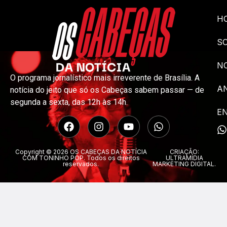
H
S
NO
O programa jornalístico mais irreverente de Brasília. A
A
notícia do jeito que só os Cabeças sabem passar — de
segunda a sexta, das 12h às 14h.
E
Copyright © 2026 OS CABEÇAS DA NOTÍCIA
CRIAÇÃO:
COM TONINHO POP. Todos os direitos
ULTRAMÍDIA
reservados.
MARKETING DIGITAL.