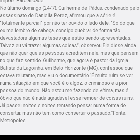
impõe.”Parcialidade
No último domingo (24/7), Guilherme de Pádua, condenado pelo
assassinato de Daniella Perez, afirmou que a série é
“totalmente parcial” por não ter ouvido o lado dele. “Só do que
eu me lembro de cabeça, consigo quebrar de forma tão
devastadora algumas teses que estão sendo apresentadas.
Talvez eu vá trazer algumas coisas”, observou.Ele disse ainda
que não quer que as pessoas acreditem nele, mas que pensem
no que faz sentido. Guilherme, que agora é pastor da Igreja
Batista da Lagoinha, em Belo Horizonte (MG), confessou que
estava relutante, mas viu o documentário.“É muito ruim se ver
numa situação em que você é o algoz, o criminoso e a pior
pessoa do mundo. Não estou me fazendo de vítima, mas é
óbvio que não é nada agradável esse remoer de coisas ruins.
Já passei noites e noites tentando pensar numa forma de
consertar, mas não tem como consertar o passado.”Fonte:
Metrópoles