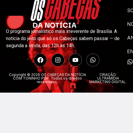
S
NO
O programa jornalístico mais irreverente de Brasília. A
A
notícia do jeito que só os Cabeças sabem passar — de
segunda a sexta, das 12h às 14h.
E
Copyright © 2026 OS CABEÇAS DA NOTÍCIA
CRIAÇÃO:
COM TONINHO POP. Todos os direitos
ULTRAMÍDIA
reservados.
MARKETING DIGITAL.