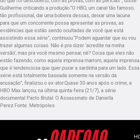
do que foi descoberto, com as provas, com as perícias”, disse
Guilherme criticando a produção.“O HBO, um canal tão famoso,
tão profissional, dar uma bobeira dessas, deixar uma lacuna
para que um concorrente possa apresentar as provas, as
evidências que estão sendo ocultadas de você que está
assistindo essa série”, continuou.“Podem aguardar que eu vou
trazer algumas coisas. Não é pra dizer ‘acredite na minha
versão’, mas pra você mesmo pensar, né? Coisa que eles não
estão fazendo, como aquela imprensa marrom, aquela imprensa
que é tendenciosa que quer puxar a sardinha para um lado. Essa
série está totalmente baseada somente na versão da
acusação”, finalizou o ex-ator.Quase 30 anos após o crime, a
HBO Max lançou, na última quinta-feira (21/7), a série
documental Pacto Brutal: O Assassinato de Daniella
Perez.Fonte: Metrópoles
H