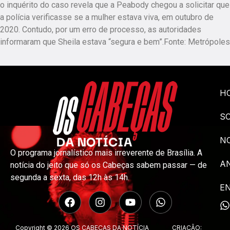
o inquérito do caso revela que a Peabody chegou a solicitar que
a polícia verificasse se a mulher estava viva, em outubro de
2020. Contudo, por um erro de processo, as autoridades
informaram que Sheila estava “segura e bem”.Fonte: Metrópoles
H
S
NO
O programa jornalístico mais irreverente de Brasília. A
A
notícia do jeito que só os Cabeças sabem passar — de
segunda a sexta, das 12h às 14h.
E
Copyright © 2026 OS CABEÇAS DA NOTÍCIA
CRIAÇÃO: