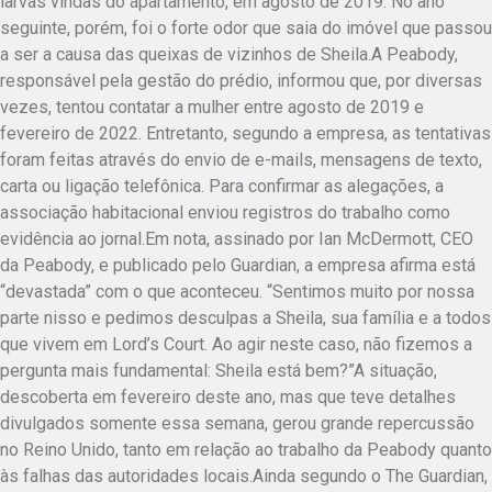
larvas vindas do apartamento, em agosto de 2019. No ano
seguinte, porém, foi o forte odor que saia do imóvel que passou
a ser a causa das queixas de vizinhos de Sheila.A Peabody,
responsável pela gestão do prédio, informou que, por diversas
vezes, tentou contatar a mulher entre agosto de 2019 e
fevereiro de 2022. Entretanto, segundo a empresa, as tentativas
foram feitas através do envio de e-mails, mensagens de texto,
carta ou ligação telefônica. Para confirmar as alegações, a
associação habitacional enviou registros do trabalho como
evidência ao jornal.Em nota, assinado por Ian McDermott, CEO
da Peabody, e publicado pelo Guardian, a empresa afirma está
“devastada” com o que aconteceu. “Sentimos muito por nossa
parte nisso e pedimos desculpas a Sheila, sua família e a todos
que vivem em Lord’s Court. Ao agir neste caso, não fizemos a
pergunta mais fundamental: Sheila está bem?”A situação,
descoberta em fevereiro deste ano, mas que teve detalhes
divulgados somente essa semana, gerou grande repercussão
no Reino Unido, tanto em relação ao trabalho da Peabody quanto
às falhas das autoridades locais.Ainda segundo o The Guardian,