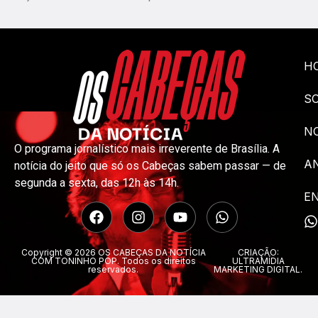
H
S
NO
O programa jornalístico mais irreverente de Brasília. A
A
notícia do jeito que só os Cabeças sabem passar — de
segunda a sexta, das 12h às 14h.
E
Copyright © 2026 OS CABEÇAS DA NOTÍCIA
CRIAÇÃO:
COM TONINHO POP. Todos os direitos
ULTRAMÍDIA
reservados.
MARKETING DIGITAL.