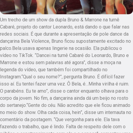
Um trecho de um show da dupla Bruno & Marrone na turnê
Cabaré, projeto do cantor Leonardo, está dando o que falar nas
redes sociais. É que durante a apresentação de pole dance da
dançarina Bela Violence, Bruno ficou supostamente excitado no
palco.Bela usava apenas lingerie na ocasião. Ela publicou o
vídeo no TikTok. “Dancei na turnê Cabaré do Leonardo, Bruno e
Marrone e estou sem palavras até agora”, disse a moça na
legenda do vídeo, que também foi compartilhado no
Instagram.“Qual o seu nome?”, pergunta Bruno. É difícil fazer
isso aí. Eu tentei fazer uma vez. Ô Bela, é…Minha virilha é ruim.
O parabéns. Eu te amo”, disse o cantor enquanto olhava para o
corpo da jovem. No fim, a dançarina ainda dá um beijo no rosto
do sertanejo.“Gente do céu. Não acredito que ele ficou animado
no meio do show. Olha cada coisa, hein”, disse um internauta no
comentário da postagem. “Que vergonha para ele. Ela tava
fazendo o trabalho, que é lindo. Falta de respeito dele com o