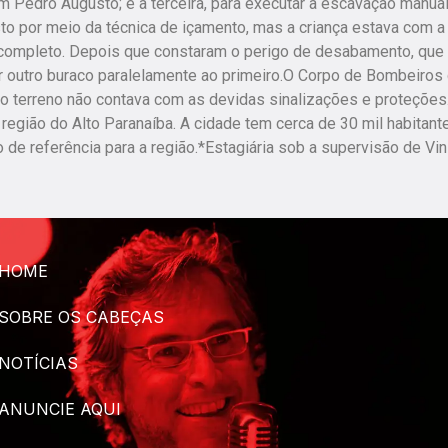
om Pedro Augusto; e a terceira, para executar a escavação manua
usto por meio da técnica de içamento, mas a criança estava com a
or completo. Depois que constaram o perigo de desabamento, que
ar outro buraco paralelamente ao primeiro.O Corpo de Bombeiros
o terreno não contava com as devidas sinalizações e proteções
egião do Alto Paranaíba. A cidade tem cerca de 30 mil habitant
de referência para a região.*Estagiária sob a supervisão de Vin
HOME
SOBRE OS CABEÇAS
NOTÍCIAS
ANUNCIE AQUI