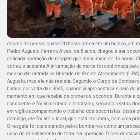
depois de passar quase 20 horas presa em um buraco, a 6 me
Pedro Augusto Ferreira Alves, de 8 anos, chegou a ser soco
delicada operação de resgate que durou mais de 16 horas. 
sofreu o acidente.A informação da morte foi confirmada pela
menino dar entrada na Unidade de Pronto Atendimento (UPA) 
Augusto, mas ele não resistiu.Segundo o Corpo de Bombeiros
buraco por volta das 9h45, quando já apresentava sinais de i
momento em que recebia os primeiros socorros. Durante a o
consciente e foi alimentado e hidratado, segundo relatos d
em vigília acompanhando o trabalho dos socorristas, disse 
domingo, ele foi até o local, que está em obras, com uma pr
O resgate foi considerado pelos bombeiros como um procedim
risco de desabamento de terra. Na operação, foram destacado