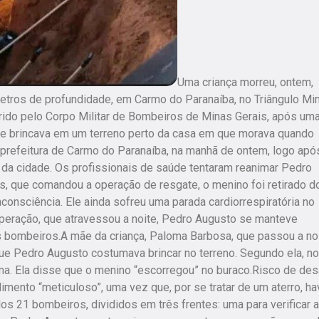
Uma criança morreu, ontem,
tros de profundidade, em Carmo do Paranaíba, no Triângulo Min
rrido pelo Corpo Militar de Bombeiros de Minas Gerais, após um
Ele brincava em um terreno perto da casa em que morava quando
 prefeitura de Carmo do Paranaíba, na manhã de ontem, logo apó
da cidade. Os profissionais de saúde tentaram reanimar Pedro
, que comandou a operação de resgate, o menino foi retirado d
nconsciência. Ele ainda sofreu uma parada cardiorrespiratória no
peração, que atravessou a noite, Pedro Augusto se manteve
os bombeiros.A mãe da criança, Paloma Barbosa, que passou a no
que Pedro Augusto costumava brincar no terreno. Segundo ela, no
ima. Ela disse que o menino “escorregou” no buraco.Risco de de
ento “meticuloso”, uma vez que, por se tratar de um aterro, ha
s 21 bombeiros, divididos em três frentes: uma para verificar a