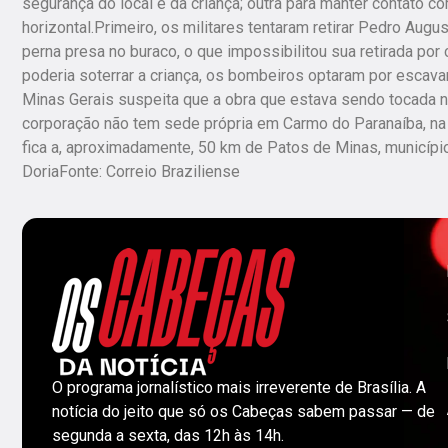
segurança do local e da criança; outra para manter contato c
horizontal.Primeiro, os militares tentaram retirar Pedro Aug
perna presa no buraco, o que impossibilitou sua retirada p
poderia soterrar a criança, os bombeiros optaram por escav
Minas Gerais suspeita que a obra que estava sendo tocada n
corporação não tem sede própria em Carmo do Paranaíba, na r
fica a, aproximadamente, 50 km de Patos de Minas, município 
DoriaFonte: Correio Braziliense
O programa jornalístico mais irreverente de Brasília. A
notícia do jeito que só os Cabeças sabem passar — de
segunda a sexta, das 12h às 14h.