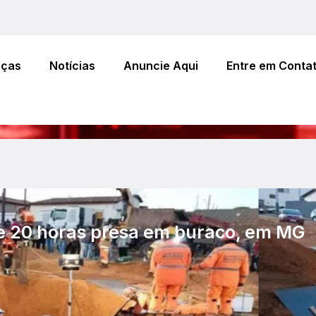
eças
Notícias
Anuncie Aqui
Entre em Conta
se 20 horas presa em buraco, em MG