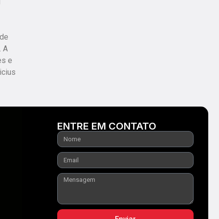
l
 de
. A
es e
icius
ENTRE EM CONTATO
Enviar