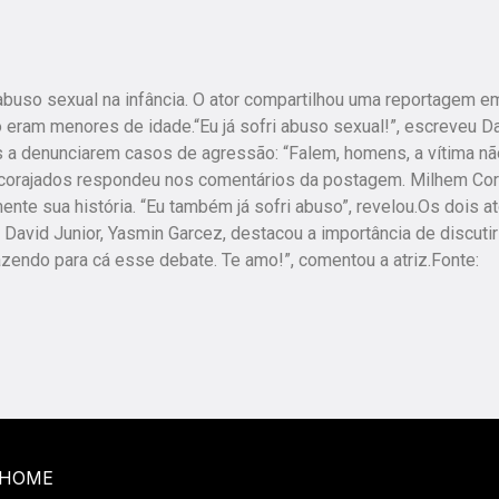
 abuso sexual na infância. O ator compartilhou uma reportagem e
 eram menores de idade.“Eu já sofri abuso sexual!”, escreveu D
es a denunciarem casos de agressão: “Falem, homens, a vítima nã
corajados respondeu nos comentários da postagem. Milhem Cor
nte sua história. “Eu também já sofri abuso”, revelou.Os dois a
avid Junior, Yasmin Garcez, destacou a importância de discutir
razendo para cá esse debate. Te amo!”, comentou a atriz.Fonte:
HOME