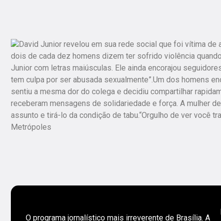
David Junior revelou em sua rede social que foi vítima de
dois de cada dez homens dizem ter sofrido violência quando
Junior com letras maiúsculas. Ele ainda encorajou seguidor
tem culpa por ser abusada sexualmente”.Um dos homens en
sentiu a mesma dor do colega e decidiu compartilhar rapidame
receberam mensagens de solidariedade e força. A mulher de D
assunto e tirá-lo da condição de tabu.“Orgulho de ver você t
Metrópoles
O programa jornalístico mais irreverente de Brasília. A