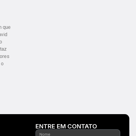
m que
avid
o
taz
tores
 o
ENTRE EM CONTATO