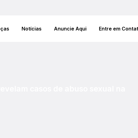
eças
Notícias
Anuncie Aqui
Entre em Conta
revelam casos de abuso sexual na