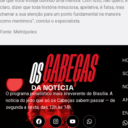
de que você esteja ouvindo uma mentira. Com isso, não quero, é
claro, dizer que toda história minuciosa, apelativa, é falsa, mas
chamar a sua atenção para um ponto fundamental na maneira
como mentimos”, conclui o especialista.
Fonte: Metrópoles
H
S
NO
O programa jornalístico mais irreverente de Brasília. A
A
notícia do jeito que só os Cabeças sabem passar — de
segunda a sexta, das 12h às 14h.
E