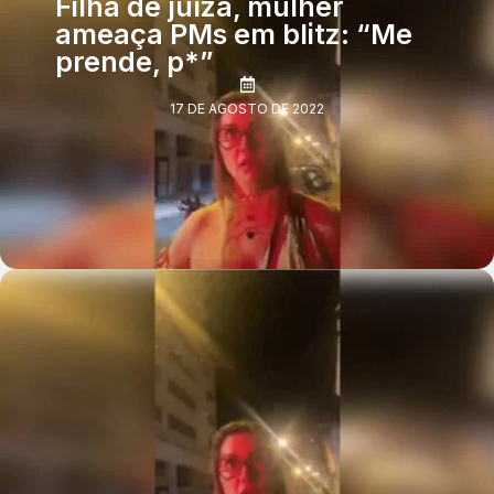
Filha de juíza, mulher
ameaça PMs em blitz: “Me
prende, p*”
17 DE AGOSTO DE 2022