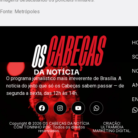
Fonte: Metrópoles
H
S
NO
O programa jornalístico mais irreverente de Brasília. A
A
notícia do jeito que só os Cabeças sabem passar — de
segunda a sexta, das 12h às 14h.
E
Copyright © 2026 OS CABEÇAS DA NOTÍCIA
CRIAÇÃO:
COM TONINHO POP. Todos os direitos
ULTRAMÍDIA
reservados.
MARKETING DIGITAL.