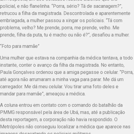
policial, e não flanelinha. “Porra, sério? Tá de sacanagem?”,
retrucou a filha da magistrada. Descontrolada e aparentemente
embriagada, a mulher passou a xingar os policiais. “Tá com
problema, velho? Me prende, porra, me prende, velho. Me
prende, filha da puta, tu é macho ou não é?”, desafiou a mulher.
“Foto para mamãe”
Uma mulher que estava na companhia da médica tentava, a todo
instante, conter o avanço da filha da magistrada. No entanto,
Paula Gonçalves ordenou que a amiga pegasse o celular. “Porra,
até agora não arrumaram a minha vaga para parar. Me dá um
carregador. Me dá meu celular. Vou tirar uma foto deles e
mandar para mamãe”, ameaçou a médica.
A coluna entrou em contato com o comando do batalhão da
PMMG responsável pela área de Ubá, mas, até a publicação
desta reportagem, a corporação não havia respondido. O
Metrópoles não conseguiu localizar a médica que aparece nas
imagens desacatando os policiais militares.