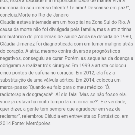
nós, resta a saudade e a responsabilidade de manter viva a
memória do seu imenso talento! Te amo! Descanse em paz!”,
concluiu.Morte no Rio de Janeiro
Claudia estava internada em um hospital na Zona Sul do Rio. A
causa da morte não foi divulgada pela família, mas a atriz tinha
um histórico de problemas de saúde.Ainda na década de 1980,
Cláudia Jimenez foi diagnosticada com um tumor maligno atrás
do coração. A atriz, mesmo contra diversos prognósticos
negativos, conseguiu se curar. Porém, as sequelas da doença a
obrigaram a realizar três cirurgias.Em 1999 a artista colocou
cinco pontes de safena no coração. Em 2012, ela fez a
substituição de uma válvula aórtica. Em 2014, colocou um
marca-passo.“Quando eu falo para o meu médico: ‘Ô,
radioterapia desgraçada!’. Aí ele fala: ‘Mas se não fosse ela,
você já estava há muito tempo lá em cima, né?’. E é verdade,
quer dizer, a gente tem sempre que agradecer em vez de
reclamar”, relembrou Cláudia em entrevista ao Fantástico, em
2014.Fonte: Metrópoles