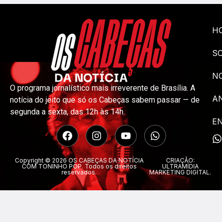
H
S
NO
O programa jornalístico mais irreverente de Brasília. A
A
notícia do jeito que só os Cabeças sabem passar — de
segunda a sexta, das 12h às 14h.
E
Copyright © 2026 OS CABEÇAS DA NOTÍCIA
CRIAÇÃO:
COM TONINHO POP. Todos os direitos
ULTRAMÍDIA
reservados.
MARKETING DIGITAL.