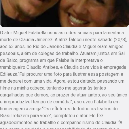
O ator Miguel Falabella usou as redes sociais para lamentar a
morte de Claudia Jimenez. A atriz faleceu neste sábado (20/8),
aos 63 anos, no Rio de Janeiro.Claudia e Miguel eram amigos
pessoais, além de colegas de trabalho. Atuaram juntos em Sai
de Baixo, programa em que Falabella interpretava o
trambiqueiro Claudio Antibes, e Claudia dava vida à empregada
Edileuza.“Fui procurar uma foto para ilustrar essa postagem e
me deparei com uma vida. Agora, estou deitado, passando um
filme na minha cabeça, tentando me agarrar às tantas
gargalhadas que demos, ao prazer de atuar juntos, ao seu único
e irreproduzível tempo de comédia”, escreveu Falabella em
homenagem à amiga.“Os refletores de todos os teatros do
Brasil reluzem para você”, completou o ator. Ele fez
agradecimentos ao trabalho e companheirismo de Claudia. “A