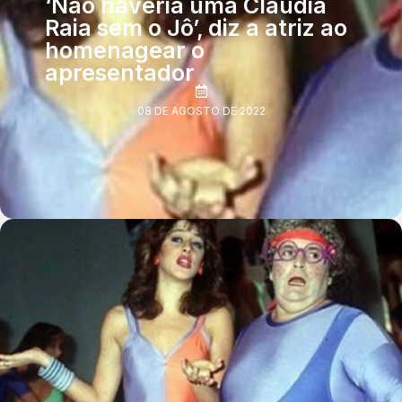
‘Não haveria uma Claudia
Raia sem o Jô’, diz a atriz ao
homenagear o
apresentador
08 DE AGOSTO DE 2022