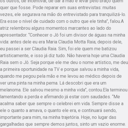
os outros, de incentivar, de dar a mão e levar pelo braço quem
quer que fosse. Pode reparar em suas entrevistas: muitas
vezes, ele segurava na mão do entrevistado para tranquilizá-lo.
Era esse o nível de cuidado com o outro que ele tinha”, falou.A
atriz relembrou alguns momentos marcantes ao lado do
apresentador. “Conhecer o Jô foi um divisor de águas na minha
vida: antes dele eu era Maria Claudia Motta Raia; depois dele,
eu passei a ser Claudia Raia. Sim, foi ele quem me batizou
artisticamente, e isso já diz tudo. Não haveria hoje uma Claudia
Raia sem o Jô. Seja porque ele me deu o nome artístico, me deu
a primeira oportunidade na TV e porque salvou a minha vida,
quando me pegou pela mão e me levou ao médico depois de
ver uma pinta na minha perna. Lá descobri que era um
melanoma. Ele salvou mesmo a minha vida”, contou.Ela terminou
lamentando a perda e afirmando já estar com saudades. “Me
acalma saber que sempre o celebrei em vida. Sempre disse a
ele o quanto a amava, o quanto ele era, e continuará sendo,
importante para mim, na minha trajetória. Hoje, no lugar das
gargalhadas que sempre demos juntos, sinto um vazio enorme.