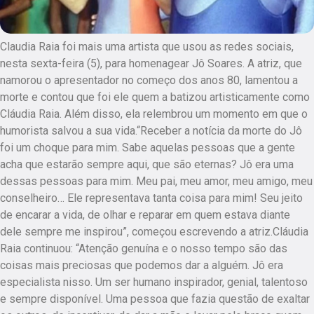
Claudia Raia foi mais uma artista que usou as redes sociais,
nesta sexta-feira (5), para homenagear Jô Soares. A atriz, que
namorou o apresentador no começo dos anos 80, lamentou a
morte e contou que foi ele quem a batizou artisticamente como
Cláudia Raia. Além disso, ela relembrou um momento em que o
humorista salvou a sua vida.“Receber a notícia da morte do Jô
foi um choque para mim. Sabe aquelas pessoas que a gente
acha que estarão sempre aqui, que são eternas? Jô era uma
dessas pessoas para mim. Meu pai, meu amor, meu amigo, meu
conselheiro… Ele representava tanta coisa para mim! Seu jeito
de encarar a vida, de olhar e reparar em quem estava diante
dele sempre me inspirou”, começou escrevendo a atriz.Cláudia
Raia continuou: “Atenção genuína e o nosso tempo são das
coisas mais preciosas que podemos dar a alguém. Jô era
especialista nisso. Um ser humano inspirador, genial, talentoso
e sempre disponível. Uma pessoa que fazia questão de exaltar