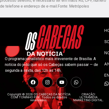
processo seletivo, é necessário ter em mãos RG, CPF, número
de telefone e endereço de e-mail.Fonte: Metrópoles
H
S
NO
O programa jornalístico mais irreverente de Brasília. A
A
notícia do jeito que só os Cabeças sabem passar — de
segunda a sexta, das 12h às 14h.
E
Copyright © 2026 OS CABEÇAS DA NOTÍCIA
CRIAÇÃO:
COM TONINHO POP. Todos os direitos
ULTRAMÍDIA
reservados.
MARKETING DIGITAL.