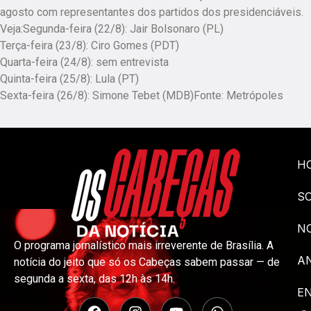
agosto com representantes dos partidos dos presidenciáveis.
Veja:Segunda-feira (22/8): Jair Bolsonaro (PL)
Terça-feira (23/8): Ciro Gomes (PDT)
Quarta-feira (24/8): sem entrevista
Quinta-feira (25/8): Lula (PT)
Sexta-feira (26/8): Simone Tebet (MDB)Fonte: Metrópoles
H
S
NO
O programa jornalístico mais irreverente de Brasília. A
A
notícia do jeito que só os Cabeças sabem passar — de
segunda a sexta, das 12h às 14h.
E