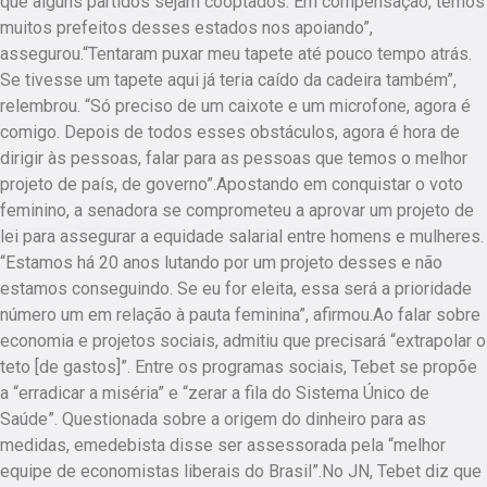
que alguns partidos sejam cooptados. Em compensação, temos
muitos prefeitos desses estados nos apoiando”,
assegurou.“Tentaram puxar meu tapete até pouco tempo atrás.
Se tivesse um tapete aqui já teria caído da cadeira também”,
relembrou. “Só preciso de um caixote e um microfone, agora é
comigo. Depois de todos esses obstáculos, agora é hora de
dirigir às pessoas, falar para as pessoas que temos o melhor
projeto de país, de governo”.Apostando em conquistar o voto
feminino, a senadora se comprometeu a aprovar um projeto de
lei para assegurar a equidade salarial entre homens e mulheres.
“Estamos há 20 anos lutando por um projeto desses e não
estamos conseguindo. Se eu for eleita, essa será a prioridade
número um em relação à pauta feminina”, afirmou.Ao falar sobre
economia e projetos sociais, admitiu que precisará “extrapolar o
teto [de gastos]”. Entre os programas sociais, Tebet se propõe
a “erradicar a miséria” e “zerar a fila do Sistema Único de
Saúde”. Questionada sobre a origem do dinheiro para as
medidas, emedebista disse ser assessorada pela “melhor
equipe de economistas liberais do Brasil”.No JN, Tebet diz que