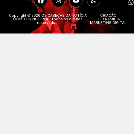
Copyright © 2026 OS CABEÇAS DA NOTÍCIA
CRIAÇÃO:
COM TONINHO POP. Todos os direitos
ULTRAMÍDIA
reservados.
MARKETING DIGITAL.