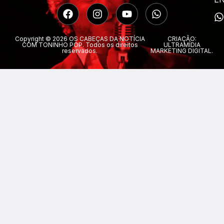
Copyright © 2026 OS CABEÇAS DA NOTÍCIA
CRIAÇÃO:
COM TONINHO POP. Todos os direitos
ULTRAMÍDIA
reservados.
MARKETING DIGITAL.