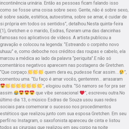
incontinência urinária. Então as pessoas ficam falando isso
como se fosse uma coisa sobre sexo. Gente, não é sobre sexo,
é sobre saúde, estética, autoestima, sobre se amar, é cuidar de
si própria em todos os sentidos”, detalhou.Nesta quinta-feira
(1), Gretchen e o marido, Esdras, fizeram uma das dancinhas
famosas nos aplicativos de vídeos. A artista publicou a
gravação e colocou na legenda: “Estreando o corpinho novo
uhuuu” e, como deboche nos créditos das roupas e cabelo, ela
marcou a médica ao lado da palavra “periquita”.E não só
comentários negativos aparecem nas postagens de Gretchen.
“Que corpaço.
quem dera eu, pudesse ficar assim….
”,
comentou uma. “Eu faço é amar vocês, gentennnn… arrasaram
”, elogiou outra. “Só namoro se for pra ser
assim
que vibe sensacional
”, escreveu outra.No
último dia 13, o músico Esdras de Souza usou suas redes
sociais para comemorar o sucesso nos procedimentos
estéticos que realizou junto com sua esposa Gretchen. Em seu
perfil no Instagram, o saxofonista apareceu de cinta e listou
todos as cirurgias que realizou em seu corpo na noite