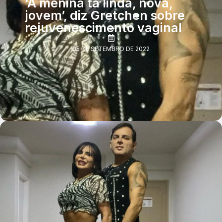
‘A menina tá linda, nova,
jovem’, diz Gretchen sobre
rejuvenescimento vaginal
05 DE SETEMBRO DE 2022