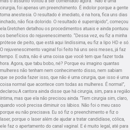
mas o assunto voltou a ser comentado agora. “Não é uma
cirurgia, foi apenas um preenchimento. É indolor porque a gente
toma anestesia. O resultado é imediato, é na hora, fica uns dias
inchado, não fica dolorido. O resultado é superrápido”, começou
ela.Gretchen detalhou os procedimentos atuais e ainda pontuou
os benefícios do rejuvenescimento. “Dessa vez, eu fiz a minha
prótese de peito, que está aqui lindíssima, eu fiz a lipo HD e só.
O rejuvenescimento vaginal foi feito há uns seis meses, já faz
tempo. E outra, não é uma coisa que você tem que fazer toda
hora. Agora, que tabu bobo, né? Porque eu imagino quantas
mulheres não tenham nem conhecimento disso, nem sabiam
que se podia fazer isso, que não é uma cirurgia, que isso é uma
coisa normal que acontece com todas as mulheres. É normal”,
declarou.A cantora ainda disse que há cirurgia, sim, para a região
íntima, mas que ela não precisou ainda. “Tem cirurgia sim, claro,
quando você precisa diminuir os lábios. Não foi o meu caso
porque eu não precisava. Eu só fiz o preenchimento e fiz o
laser, porque o laser além de ajudar a tratar candidíase, cólica,
ele faz o apertamento do canal vaginal. E é muito legal, até para