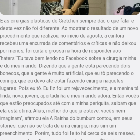
E as cirurgias plásticas de Gretchen sempre dão o que falar e
desta vez não foi diferente. Ao mostrar o resultado de um novo
procedimento que realizou, no início de agosto, a cantora
recebeu uma enxurrada de comentários e críticas e não deixou
por menos, foi curta e grossa na hora de responder aos
‘haters’.“Eu tava bem lendo no Facebook sobre a cirurgia minha
e do meu marido. Dizendo que a gente está parecendo dois
bonecos, que a gente é muito artificial, que eu tô parecendo o
coringa, que eu devo até estar fazendo cirurgia naqueles
lugares. Pois eu tô. Eu fiz foi um rejuvececimento, e a menina tá
linda, nova, jovem, apertadinha e meu marido adora. Então vocês
que estão preocupados até com a minha periquita, saibam que
ela está ótima. Aliás, melhor do que já esteve, vocês nem
imaginam”, afirmou ela.A Rainha do bumbum contou, em seus
stories, que não se trata de uma cirurgia, mas sim um
preenchimento. Porém, tudo foi feito há cerca de seis meses,