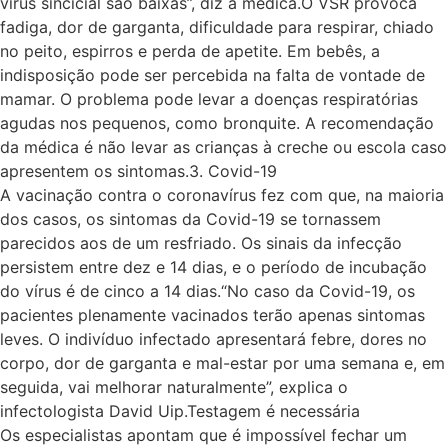
vírus sincicial são baixas”, diz a médica.O VSR provoca
fadiga, dor de garganta, dificuldade para respirar, chiado
no peito, espirros e perda de apetite. Em bebês, a
indisposição pode ser percebida na falta de vontade de
mamar. O problema pode levar a doenças respiratórias
agudas nos pequenos, como bronquite. A recomendação
da médica é não levar as crianças à creche ou escola caso
apresentem os sintomas.3. Covid-19
A vacinação contra o coronavírus fez com que, na maioria
dos casos, os sintomas da Covid-19 se tornassem
parecidos aos de um resfriado. Os sinais da infecção
persistem entre dez e 14 dias, e o período de incubação
do vírus é de cinco a 14 dias.“No caso da Covid-19, os
pacientes plenamente vacinados terão apenas sintomas
leves. O indivíduo infectado apresentará febre, dores no
corpo, dor de garganta e mal-estar por uma semana e, em
seguida, vai melhorar naturalmente”, explica o
infectologista David Uip.Testagem é necessária
Os especialistas apontam que é impossível fechar um