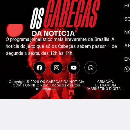
H
S
NO
O programa jornalístico mais irreverente de Brasília. A
A
notícia do jeito que só os Cabeças sabem passar — de
segunda a sexta, das 12h às 14h.
E
Copyright © 2026 OS CABEÇAS DA NOTÍCIA
CRIAÇÃO:
COM TONINHO POP. Todos os direitos
ULTRAMÍDIA
reservados.
MARKETING DIGITAL.