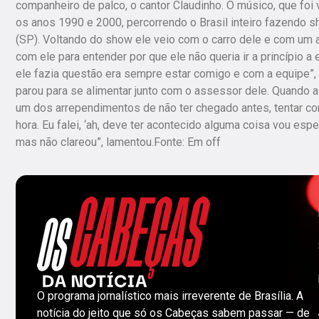
companheiro de palco, o cantor Claudinho. O músico, que foi
os anos 1990 e 2000, percorrendo o Brasil inteiro fazendo 
(SP). Voltando do show ele veio com o carro dele e com um a
com ele para entender por que ele não queria ir a princípio 
ele fazia questão era sempre estar comigo e com a equipe”, i
parou para se alimentar junto com o assessor dele. Quando a 
um dos arrependimentos de não ter chegado antes, tentar co
hora. Eu falei, ‘ah, deve ter acontecido alguma coisa vou es
mas não clareou”, lamentou.Fonte: Em off
O programa jornalístico mais irreverente de Brasília. A
notícia do jeito que só os Cabeças sabem passar — de