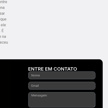
entre
ena
sar
 que
 ele
. É
e na
heceu
ENTRE EM CONTATO