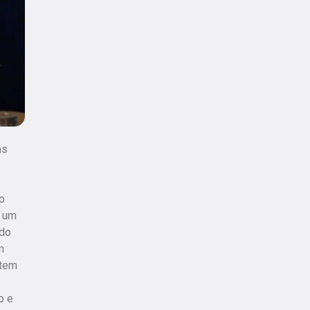
as
do
a um
udo
m
 tem
o e