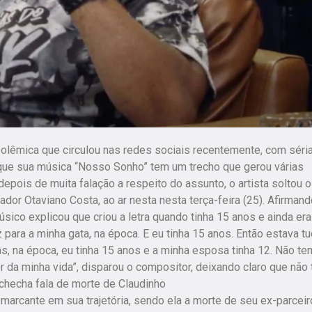
polêmica que circulou nas redes sociais recentemente, com séri
que sua música “Nosso Sonho” tem um trecho que gerou várias
epois de muita falação a respeito do assunto, o artista soltou o
ador Otaviano Costa, ao ar nesta nesta terça-feira (25). Afirman
ico explicou que criou a letra quando tinha 15 anos e ainda er
para a minha gata, na época. E eu tinha 15 anos. Então estava t
Mas, na época, eu tinha 15 anos e a minha esposa tinha 12. Não te
r da minha vida”, disparou o compositor, deixando claro que não
hecha fala de morte de Claudinho
marcante em sua trajetória, sendo ela a morte de seu ex-parceir