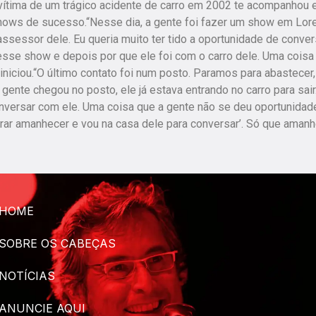
 vítima de um trágico acidente de carro em 2002 te acompanhou 
shows de sucesso.“Nesse dia, a gente foi fazer um show em Lor
ssessor dele. Eu queria muito ter tido a oportunidade de conver
a esse show e depois por que ele foi com o carro dele. Uma coisa
niciou.“O último contato foi num posto. Paramos para abastecer,
gente chegou no posto, ele já estava entrando no carro para sair
nversar com ele. Uma coisa que a gente não se deu oportunidad
perar amanhecer e vou na casa dele para conversar’. Só que aman
HOME
SOBRE OS CABEÇAS
NOTÍCIAS
ANUNCIE AQUI