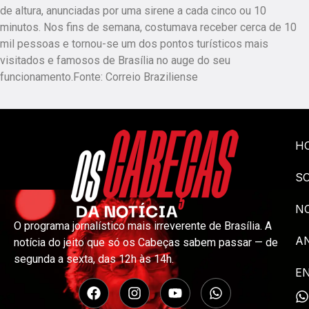
de altura, anunciadas por uma sirene a cada cinco ou 10
minutos. Nos fins de semana, costumava receber cerca de 10
mil pessoas e tornou-se um dos pontos turísticos mais
visitados e famosos de Brasília no auge do seu
funcionamento.Fonte: Correio Braziliense
H
S
NO
O programa jornalístico mais irreverente de Brasília. A
A
notícia do jeito que só os Cabeças sabem passar — de
segunda a sexta, das 12h às 14h.
E