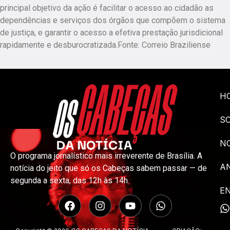
principal objetivo da ação é facilitar o acesso ao cidadão as
dependências e serviços dos órgãos que compõem o sistema
de justiça, e garantir o acesso a efetiva prestação jurisdicional
rapidamente e desburocratizada.Fonte: Correio Braziliense
H
S
NO
O programa jornalístico mais irreverente de Brasília. A
A
notícia do jeito que só os Cabeças sabem passar — de
segunda a sexta, das 12h às 14h.
E