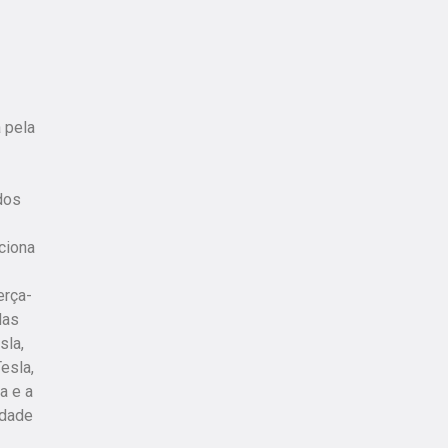
 pela
 dos
ciona
erça-
das
sla,
esla,
a e a
idade