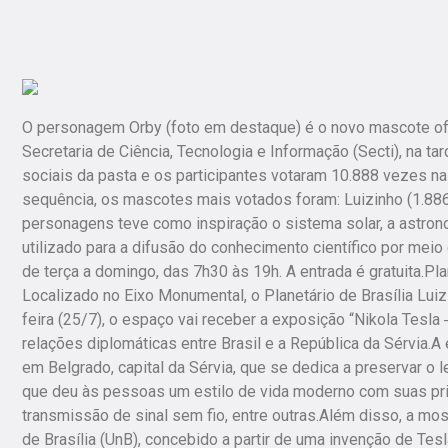
O personagem Orby (foto em destaque) é o novo mascote ofici
Secretaria de Ciência, Tecnologia e Informação (Secti), na ta
sociais da pasta e os participantes votaram 10.888 vezes na
sequência, os mascotes mais votados foram: Luizinho (1.886),
personagens teve como inspiração o sistema solar, a astrono
utilizado para a difusão do conhecimento científico por mei
de terça a domingo, das 7h30 às 19h. A entrada é gratuita.Plan
Localizado no Eixo Monumental, o Planetário de Brasília Luiz 
feira (25/7), o espaço vai receber a exposição “Nikola Tesla 
relações diplomáticas entre Brasil e a República da Sérvia.A
em Belgrado, capital da Sérvia, que se dedica a preservar o l
que deu às pessoas um estilo de vida moderno com suas prin
transmissão de sinal sem fio, entre outras.Além disso, a mo
de Brasília (UnB), concebido a partir de uma invenção de Tes