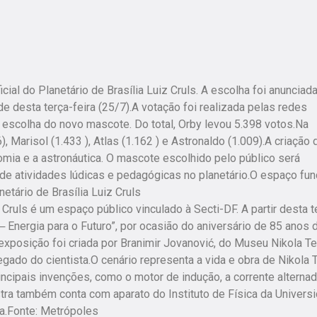
al do Planetário de Brasília Luiz Cruls. A escolha foi anunciada
rde desta terça-feira (25/7).A votação foi realizada pelas redes
 escolha do novo mascote. Do total, Orby levou 5.398 votos.Na
 Marisol (1.433 ), Atlas (1.162 ) e Astronaldo (1.009).A criação
mia e a astronáutica. O mascote escolhido pelo público será
o de atividades lúdicas e pedagógicas no planetário.O espaço fun
etário de Brasília Luiz Cruls
Cruls é um espaço público vinculado à Secti-DF. A partir desta t
─ Energia para o Futuro”, por ocasião do aniversário de 85 anos 
 exposição foi criada por Branimir Jovanović, do Museu Nikola Te
egado do cientista.O cenário representa a vida e obra de Nikola T
cipais invenções, como o motor de indução, a corrente alternad
stra também conta com aparato do Instituto de Física da Univers
la.Fonte: Metrópoles