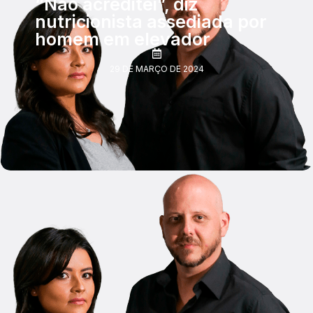
“Não acreditei”, diz
nutricionista assediada por
homem em elevador
29 DE MARÇO DE 2024