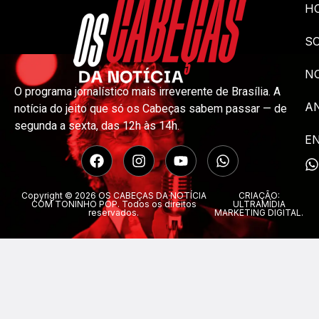
H
S
NO
O programa jornalístico mais irreverente de Brasília. A
A
notícia do jeito que só os Cabeças sabem passar — de
segunda a sexta, das 12h às 14h.
E
Copyright © 2026 OS CABEÇAS DA NOTÍCIA
CRIAÇÃO:
COM TONINHO POP. Todos os direitos
ULTRAMÍDIA
reservados.
MARKETING DIGITAL.