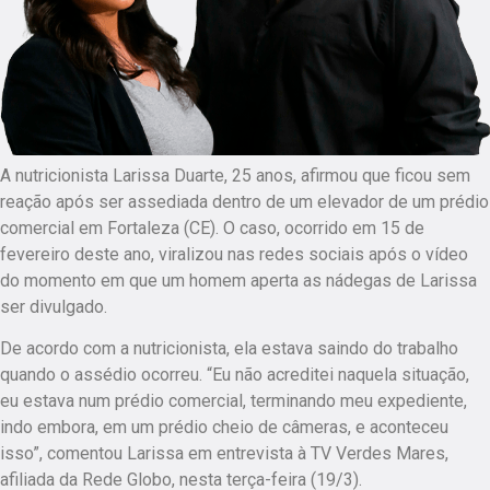
A nutricionista Larissa Duarte, 25 anos, afirmou que ficou sem
reação após ser assediada dentro de um elevador de um prédio
comercial em Fortaleza (CE). O caso, ocorrido em 15 de
fevereiro deste ano, viralizou nas redes sociais após o vídeo
do momento em que um homem aperta as nádegas de Larissa
ser divulgado.
De acordo com a nutricionista, ela estava saindo do trabalho
quando o assédio ocorreu. “Eu não acreditei naquela situação,
eu estava num prédio comercial, terminando meu expediente,
indo embora, em um prédio cheio de câmeras, e aconteceu
isso”, comentou Larissa em entrevista à TV Verdes Mares,
afiliada da Rede Globo, nesta terça-feira (19/3).