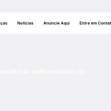
eças
Notícias
Anuncie Aqui
Entre em Conta
rna ao mar após encalhar no