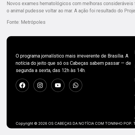
Novos exames hematológicos com melhoras consideráveis f
o animal pudesse voltar ao mar. A ação foi resultado do Pr
Fonte: Metrópoles
O programa jornalístico mais irreverente de Brasília. A
notícia do jeito que só os Cabeças sabem passar — de
segunda a sexta, das 12h às 14h.
Copyright © 2026 OS CABEÇAS DA NOTÍCIA COM TONINHO POP. Tod