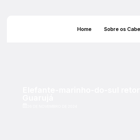
Home
Sobre os Cab
Elefante-marinho-do-sul reto
Guarujá
26 DE NOVEMBRO DE 2024