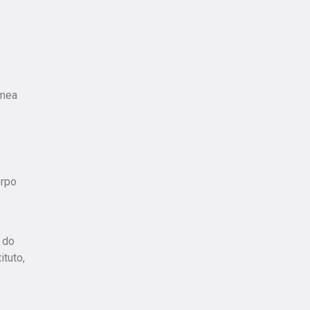
êmea
orpo
 do
ituto,