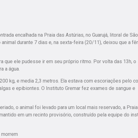
rada encalhada na Praia das Astúrias, no Guarujá, litoral de São
 animal durante 7 dias e, na sexta-feira (20/11), deixou que a f
ara que ele pudesse ir em seu próprio ritmo. Por volta das 13h, o
ra a água.
200 kg, e media 2,3 metros. Ela estava com escoriações pelo c
algas e epibiontes. O Instituto Gremar fez exames de sangue e
iado, o animal foi levado para um local mais reservado, a Praia
antido em um recinto provisório, construído pela equipe do inst
29 morrem