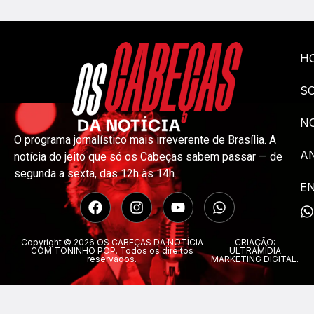
H
S
NO
O programa jornalístico mais irreverente de Brasília. A
A
notícia do jeito que só os Cabeças sabem passar — de
segunda a sexta, das 12h às 14h.
E
Copyright © 2026 OS CABEÇAS DA NOTÍCIA
CRIAÇÃO:
COM TONINHO POP. Todos os direitos
ULTRAMÍDIA
reservados.
MARKETING DIGITAL.