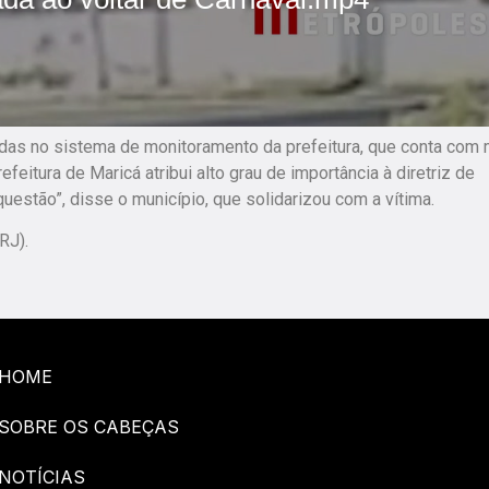
das no sistema de monitoramento da prefeitura, que conta com 
eitura de Maricá atribui alto grau de importância à diretriz de
estão”, disse o município, que solidarizou com a vítima.
RJ).
HOME
SOBRE OS CABEÇAS
NOTÍCIAS