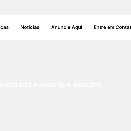
eças
Notícias
Anuncie Aqui
Entre em Conta
olentada evitou que estupro