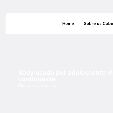
Home
Sobre os Cab
Body usado por adolescente vi
continuasse
07 DE MARÇO DE 2025