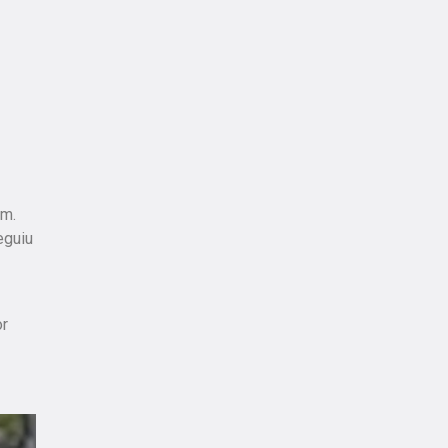
em.
eguiu
or