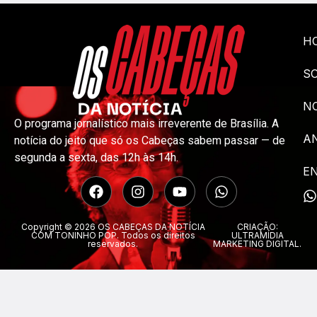
H
S
NO
O programa jornalístico mais irreverente de Brasília. A
A
notícia do jeito que só os Cabeças sabem passar — de
segunda a sexta, das 12h às 14h.
E
Copyright © 2026 OS CABEÇAS DA NOTÍCIA
CRIAÇÃO:
COM TONINHO POP. Todos os direitos
ULTRAMÍDIA
reservados.
MARKETING DIGITAL.