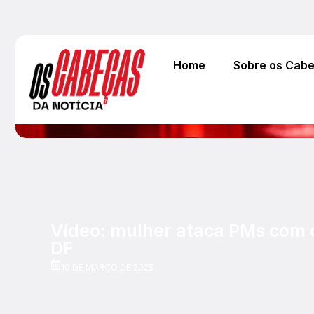
Home
Sobre os Cab
Vídeo: mulher ataca PMs com 
DF
10 DE MARÇO DE 2025