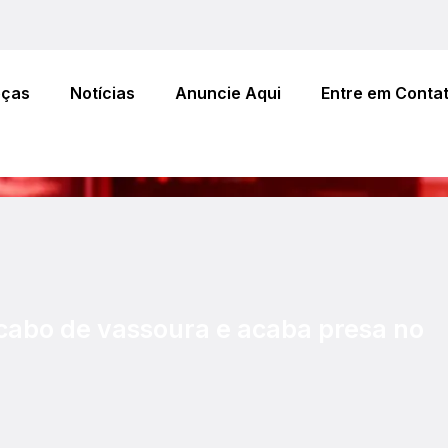
eças
Notícias
Anuncie Aqui
Entre em Conta
cabo de vassoura e acaba presa no