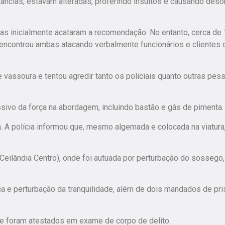
tâncias, estavam alteradas, proferindo insultos e causando des
elas inicialmente acataram a recomendação. No entanto, cerca de
e encontrou ambas atacando verbalmente funcionários e clientes 
vassoura e tentou agredir tanto os policiais quanto outras pes
ssivo da força na abordagem, incluindo bastão e gás de pimenta.
. A polícia informou que, mesmo algemada e colocada na viatura,
Ceilândia Centro), onde foi autuada por perturbação do sossego,
aça e perturbação da tranquilidade, além de dois mandados de pr
ue foram atestados em exame de corpo de delito.