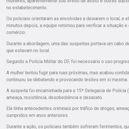
mulheres, aparentemente sob efeito de álcool e outras subs
no estabelecimento.
Os policiais orientaram as envolvidas a deixarem o local, e 
minutos depois, a equipe retornou para verificar a situação 
comércio.
Durante a abordagem, uma das suspeitas portava um cabo de 
que estavam no local.
Segundo a Polícia Militar do DF, foi necessário o uso progre
A mulher tentou fugir para ruas próximas, mas acabou contida
continuou se debatendo e provocando lesões em si mesma.
A suspeita foi encaminhada para a 15ª Delegacia de Polícia (
ameaça, resistência, desobediência e desacato.
Ela tinha antecedentes criminais por tráfico de drogas, ame
cumpridos em anos anteriores.
Durante a ação, os policiais também sofreram ferimentos, q