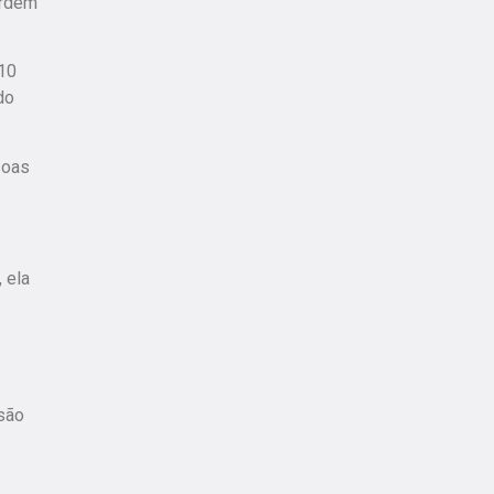
ordem
 10
do
soas
 ela
isão