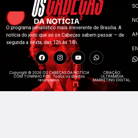
S
NO
O programa jornalístico mais irreverente de Brasília. A
A
notícia do jeito que só os Cabeças sabem passar — de
segunda a sexta, das 12h às 14h.
E
Copyright © 2026 OS CABEÇAS DA NOTÍCIA
CRIAÇÃO:
COM TONINHO POP. Todos os direitos
ULTRAMÍDIA
reservados.
MARKETING DIGITAL.