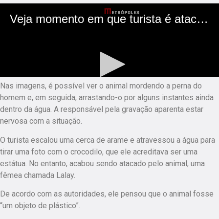
Nas imagens, é possível ver o animal mordendo a perna do
homem e, em seguida, arrastando-o por alguns instantes ainda
dentro da água. A responsável pela gravação aparenta estar
nervosa com a situação.
O turista escalou uma cerca de arame e atravessou a água para
tirar uma foto com o crocodilo, que ele acreditava ser uma
estátua. No entanto, acabou sendo atacado pelo animal, uma
fêmea chamada Lalay.
De acordo com as autoridades, ele pensou que o animal fosse
“um objeto de plástico”.