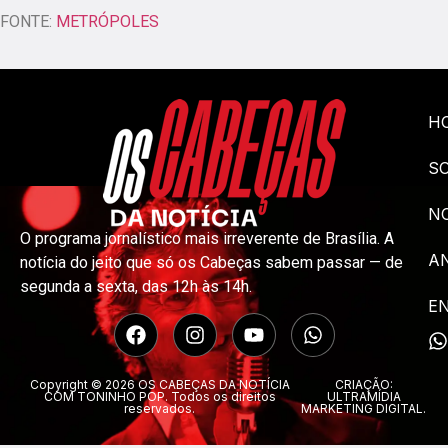
FONTE:
METRÓPOLES
H
S
NO
O programa jornalístico mais irreverente de Brasília. A
A
notícia do jeito que só os Cabeças sabem passar — de
segunda a sexta, das 12h às 14h.
E
Copyright © 2026 OS CABEÇAS DA NOTÍCIA
CRIAÇÃO:
COM TONINHO POP. Todos os direitos
ULTRAMÍDIA
reservados.
MARKETING DIGITAL.