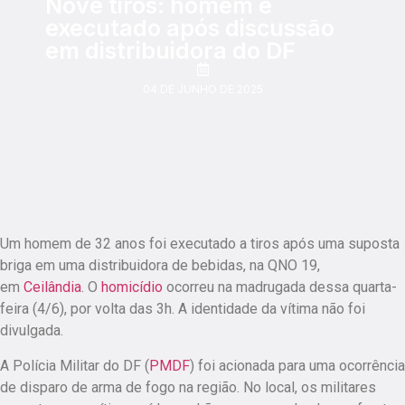
Nove tiros: homem é
executado após discussão
em distribuidora do DF
04 DE JUNHO DE 2025
Um homem de 32 anos foi executado a tiros após uma suposta
briga em uma distribuidora de bebidas, na QNO 19,
em
Ceilândia
. O
homicídio
ocorreu na madrugada dessa quarta-
feira (4/6), por volta das 3h. A identidade da vítima não foi
divulgada.
A Polícia Militar do DF (
PMDF
) foi acionada para uma ocorrência
de disparo de arma de fogo na região. No local, os militares