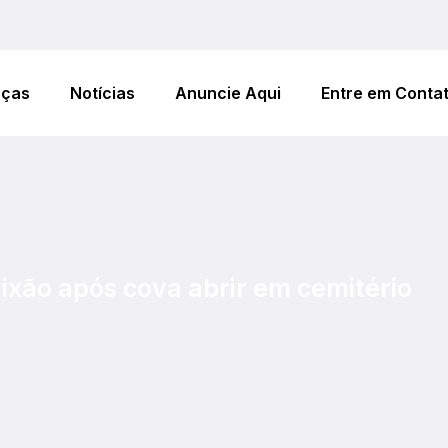
eças
Notícias
Anuncie Aqui
Entre em Conta
ixão após cova abrir em cemitério