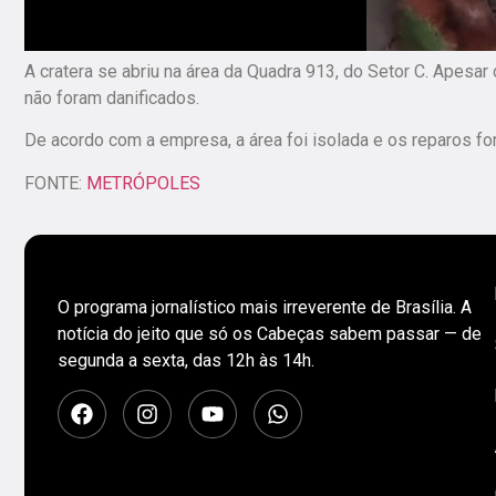
A cratera se abriu na área da Quadra 913, do Setor C. Apesar
não foram danificados.
De acordo com a empresa, a área foi isolada e os reparos f
FONTE:
METRÓPOLES
O programa jornalístico mais irreverente de Brasília. A
notícia do jeito que só os Cabeças sabem passar — de
segunda a sexta, das 12h às 14h.