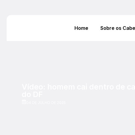
Home
Sobre os Cab
Vídeo: homem cai dentro de ca
do DF
04 DE JULHO DE 2025