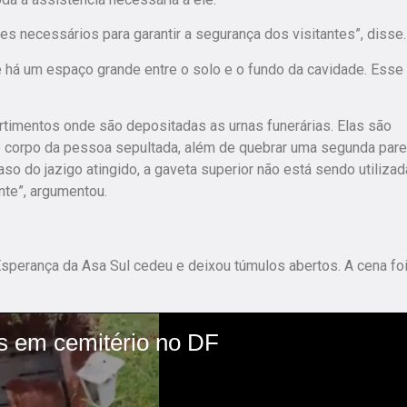
tes necessários para garantir a segurança dos visitantes”, disse.
 há um espaço grande entre o solo e o fundo da cavidade. Esse
rtimentos onde são depositadas as urnas funerárias. Elas são
 o corpo da pessoa sepultada, além de quebrar uma segunda par
aso do jazigo atingido, a gaveta superior não está sendo utilizad
nte”, argumentou.
Esperança da Asa Sul cedeu e deixou túmulos abertos. A cena fo