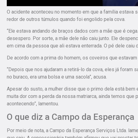
O acidente aconteceu no momento em que a família estava
redor de outros túmulos quando foi engolido pela cova.
“Ele estava andando de braços dados com a mãe que é cega. 
desespero. Por sorte, a mãe dele não caiu junto. Ele despenc
em cima da pessoa que ali estava enterrada. O pé dele caiu de
De acordo com a prima do homem, os coveiros que estavam p
“Depois que nos ajudaram a retirá-lo da cova, eles já foram
no buraco, era uma bolsa e uma sacola”, acusa.
Apesar do susto, a mulher disse que o primo dela está bem 
muita dor com a perda da nossa matriarca, ainda temos que p
acontecendo”, lamentou.
O que diz a Campo da Esperança
Por meio de nota, a Campo da Esperança Serviços Ltda. lame
que caiu. A concessionária também afirmou que vai prestar to