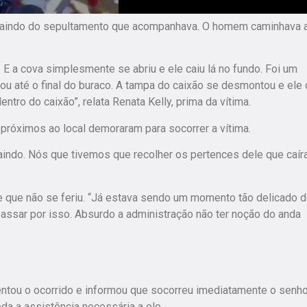
 saindo do sepultamento que acompanhava. O homem caminhava 
E a cova simplesmente se abriu e ele caiu lá no fundo. Foi um
ou até o final do buraco. A tampa do caixão se desmontou e ele 
ntro do caixão”, relata Renata Kelly, prima da vítima.
róximos ao local demoraram para socorrer a vítima.
 saindo. Nós que tivemos que recolher os pertences dele que caí
e que não se feriu. “Já estava sendo um momento tão delicado 
assar por isso. Absurdo a administração não ter noção do anda
ntou o ocorrido e informou que socorreu imediatamente o senho
da a assistência necessária a ele.