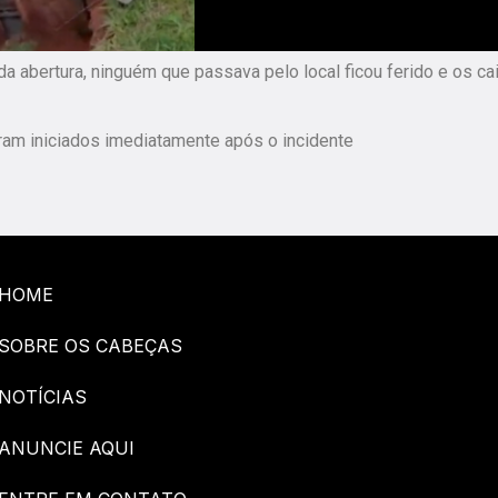
 da abertura, ninguém que passava pelo local ficou ferido e os c
oram iniciados imediatamente após o incidente
HOME
SOBRE OS CABEÇAS
NOTÍCIAS
ANUNCIE AQUI