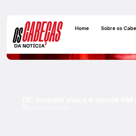
Home
Sobre os Cab
DF: homem ataca e morde PM a
04 DE AGOSTO DE 2025