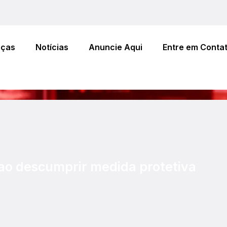
eças
Notícias
Anuncie Aqui
Entre em Conta
o descumprir medida protetiva