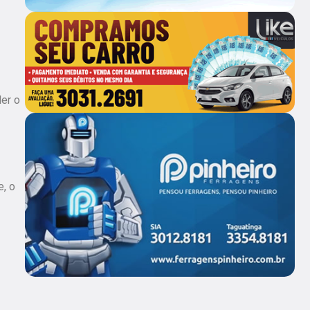
er o
e, o