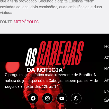
que a teria provocado. Segundo a capitã Luisiana, foram
enviadas ao local dois caminhões, duas ambulâncias e duas
viaturas
FONTE:
METRÓPOLES
H
S
NO
O programa jornalístico mais irreverente de Brasília. A
A
notícia do jeito que só os Cabeças sabem passar — de
segunda a sexta, das 12h às 14h.
E