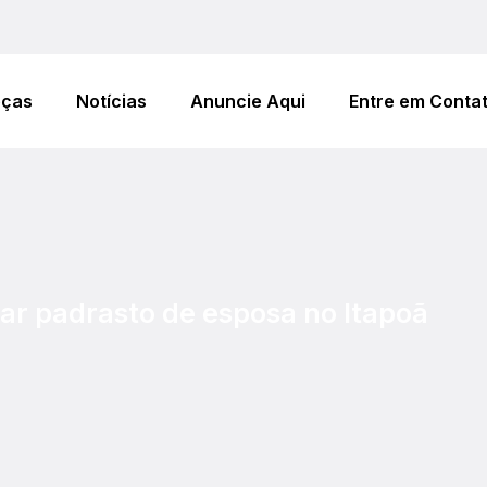
eças
Notícias
Anuncie Aqui
Entre em Conta
ar padrasto de esposa no Itapoã