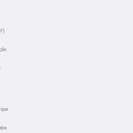
DF)
ção
o
 que
sabe