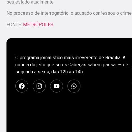
seu estado atualmente.
No processo de interrogatório, o acusado confessou o crime e
FONTE:
METRÓPOLES
O programa jornalístico mais irreverente de Brasília. A
notícia do jeito que só os Cabeças sabem passar — de
segunda a sexta, das 12h às 14h.