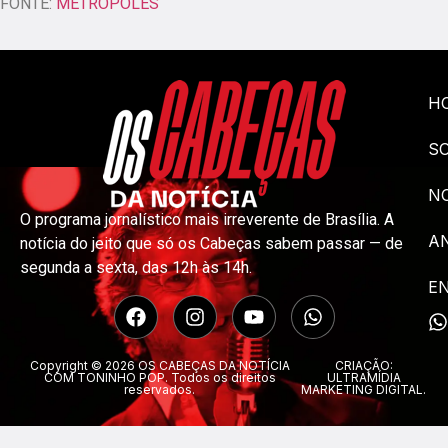
FONTE:
METRÓPOLES
H
S
NO
O programa jornalístico mais irreverente de Brasília. A
A
notícia do jeito que só os Cabeças sabem passar — de
segunda a sexta, das 12h às 14h.
E
Copyright © 2026 OS CABEÇAS DA NOTÍCIA
CRIAÇÃO:
COM TONINHO POP. Todos os direitos
ULTRAMÍDIA
reservados.
MARKETING DIGITAL.