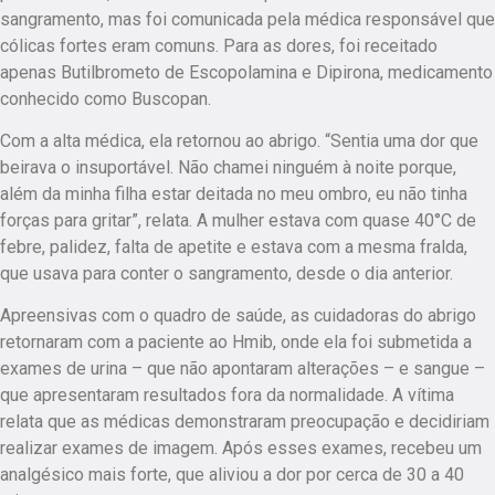
sangramento, mas foi comunicada pela médica responsável que
cólicas fortes eram comuns. Para as dores, foi receitado
apenas Butilbrometo de Escopolamina e Dipirona, medicamento
conhecido como Buscopan.
Com a alta médica, ela retornou ao abrigo. “Sentia uma dor que
beirava o insuportável. Não chamei ninguém à noite porque,
além da minha filha estar deitada no meu ombro, eu não tinha
forças para gritar”, relata. A mulher estava com quase 40°C de
febre, palidez, falta de apetite e estava com a mesma fralda,
que usava para conter o sangramento, desde o dia anterior.
Apreensivas com o quadro de saúde, as cuidadoras do abrigo
retornaram com a paciente ao Hmib, onde ela foi submetida a
exames de urina – que não apontaram alterações – e sangue –
que apresentaram resultados fora da normalidade. A vítima
relata que as médicas demonstraram preocupação e decidiriam
realizar exames de imagem. Após esses exames, recebeu um
analgésico mais forte, que aliviou a dor por cerca de 30 a 40