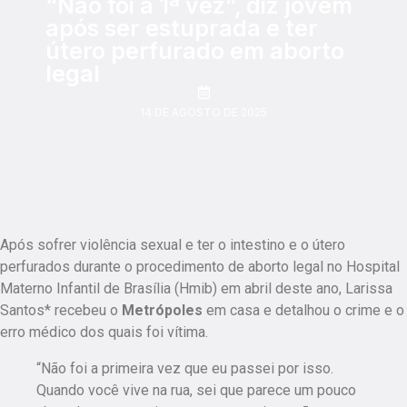
“Não foi a 1ª vez”, diz jovem
após ser estuprada e ter
útero perfurado em aborto
legal
14 DE AGOSTO DE 2025
Após sofrer violência sexual e ter o intestino e o útero
perfurados durante o procedimento de aborto legal no Hospital
Materno Infantil de Brasília (Hmib) em abril deste ano, Larissa
Santos* recebeu o
Metrópoles
em casa e detalhou o crime e o
erro médico dos quais foi vítima.
“Não foi a primeira vez que eu passei por isso.
Quando você vive na rua, sei que parece um pouco