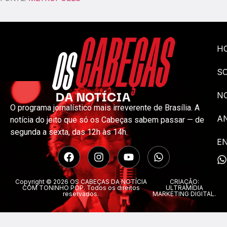
H
S
NO
O programa jornalístico mais irreverente de Brasília. A
A
notícia do jeito que só os Cabeças sabem passar — de
segunda a sexta, das 12h às 14h.
E
Copyright © 2026 OS CABEÇAS DA NOTÍCIA
CRIAÇÃO:
COM TONINHO POP. Todos os direitos
ULTRAMÍDIA
reservados.
MARKETING DIGITAL.