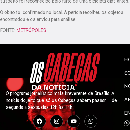
suspeito foi reconhecido pelo furto de uma bicicleta dias antes.
O óbito foi confirmado no local. A perícia recolheu os objetos
encontrados e os enviou para análise.
FONTE:
METRÓPOLES
H
S
NO
O programa jornalístico mais irreverente de Brasília. A
A
notícia do jeito que só os Cabeças sabem passar — de
segunda a sexta, das 12h às 14h.
E