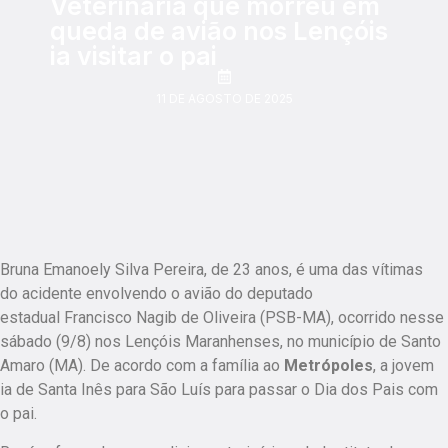
Veterinária que morreu em
queda de avião nos Lençóis
ia visitar o pai
11 DE AGOSTO DE 2025
Bruna Emanoely Silva Pereira, de 23 anos, é uma das vítimas
do acidente envolvendo o avião do deputado
estadual Francisco Nagib de Oliveira (PSB-MA), ocorrido nesse
sábado (9/8) nos Lençóis Maranhenses, no município de Santo
Amaro (MA). De acordo com a família ao
Metrópoles
, a jovem
ia de Santa Inês para São Luís para passar o Dia dos Pais com
o pai.