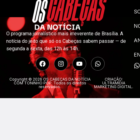
S
NO
O programa jornalístico mais irreverente de Brasília. A
A
notícia do jeito que só os Cabeças sabem passar — de
segunda a sexta, das 12h às 14h.
E
Copyright © 2026 OS CABEÇAS DA NOTÍCIA
CRIAÇÃO:
COM TONINHO POP. Todos os direitos
ULTRAMÍDIA
reservados.
MARKETING DIGITAL.