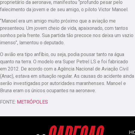
proprietário da aeronave, manifestou “profundo pesar pelo
falecimento da jovem e de seu amigo, o piloto Victor Manoel.
“Manoel era um amigo muito próximo que a aviação me
presenteou. Um jovem cheio de vida, apaixonado, com tantos
sonhos pela frente. Sua partida tão precoce nos deixa um vazio
imenso”, lamentou o deputado.
O avião era tipo anfíbio, ou seja, podia pousar tanto na água
quanto na terra. O modelo era Super Petrel LS e foi fabricado
em 2012. De acordo com a Agência Nacional de Aviação Civil
(Anac), estava em situação regular. As causas do acidente ainda
serão investigadas por autoridades maranhenses. Manoel e
Bruna eram os únicos ocupantes na aeronave.
FONTE:
METRÓPOLES
H