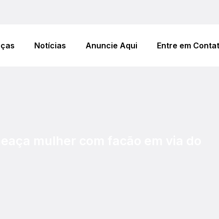
eças
Notícias
Anuncie Aqui
Entre em Conta
meaça mulher com facão em via do