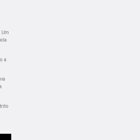
). Um
ela
o a
eia
a
trito