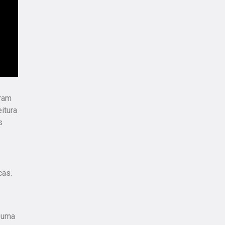
eram
itura
s
cas.
m uma