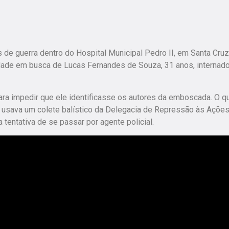
 de guerra dentro do Hospital Municipal Pedro II, em Santa Cruz
idade em busca de Lucas Fernandes de Souza, 31 anos, internad
para impedir que ele identificasse os autores da emboscada. O q
 usava um colete balístico da Delegacia de Repressão às Açõe
tentativa de se passar por agente policial.