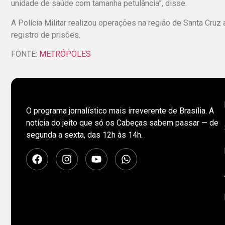
unidade de saúde com tamanha petulância”, disse.
A Polícia Militar realizou operações na região de Santa Cru
registro de prisões.
FONTE:
METRÓPOLES
O programa jornalístico mais irreverente de Brasília. A
notícia do jeito que só os Cabeças sabem passar — de
segunda a sexta, das 12h às 14h.