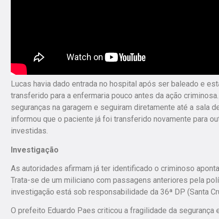
Lucas havia dado entrada no hospital após ser baleado e esta
transferido para a enfermaria pouco antes da ação criminos
seguranças na garagem e seguiram diretamente até a sala de 
informou que o paciente já foi transferido novamente para ou
investidas.
Investigação
As autoridades afirmam já ter identificado o criminoso apont
Trata-se de um miliciano com passagens anteriores pela políci
investigação está sob responsabilidade da 36ª DP (Santa Cr
O prefeito Eduardo Paes criticou a fragilidade da seguranç