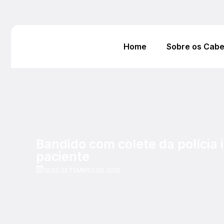
Home
Sobre os Cab
Bandido com colete da polícia 
paciente
19 DE SETEMBRO DE 2025