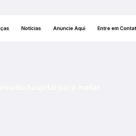
eças
Notícias
Anuncie Aqui
Entre em Conta
invadiu hospital para matar