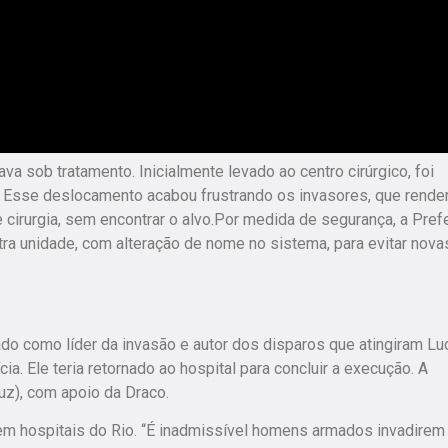
va sob tratamento. Inicialmente levado ao centro cirúrgico, foi
a. Esse deslocamento acabou frustrando os invasores, que rend
cirurgia, sem encontrar o alvo.Por medida de segurança, a Prefe
tra unidade, com alteração de nome no sistema, para evitar nova
ado como líder da invasão e autor dos disparos que atingiram Lu
a. Ele teria retornado ao hospital para concluir a execução. A
uz), com apoio da Draco.
a em hospitais do Rio. “É inadmissível homens armados invadire