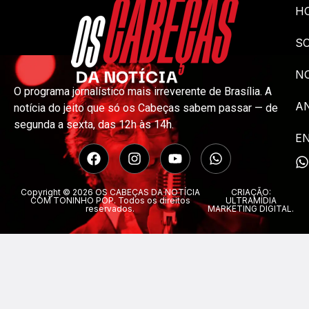
H
S
NO
O programa jornalístico mais irreverente de Brasília. A
A
notícia do jeito que só os Cabeças sabem passar — de
segunda a sexta, das 12h às 14h.
E
Copyright © 2026 OS CABEÇAS DA NOTÍCIA
CRIAÇÃO:
COM TONINHO POP. Todos os direitos
ULTRAMÍDIA
reservados.
MARKETING DIGITAL.