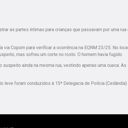
trar as partes íntimas para crianças que passavam por uma rua
ada via Copom para verificar a ocorrência na EQNM 23/25. No local
uspeito, mas sofreu um corte no rosto. O homem havia fugido.
am o suspeito ainda na mesma rua, vestindo apenas uma cueca. As
nto leve foram conduzidos à 15ª Delegacia de Polícia (Ceilândia)