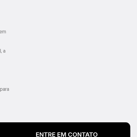
 em
, a
 para
ENTRE EM CONTATO