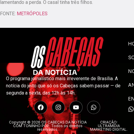
lamentando a perda. O casal tinha três filhos.
FONTE:
METRÓPOLES
H
S
NO
O programa jornalístico mais irreverente de Brasília. A
A
notícia do jeito que só os Cabeças sabem passar — de
segunda a sexta, das 12h às 14h.
E
Copyright © 2026 OS CABEÇAS DA NOTÍCIA
CRIAÇÃO:
COM TONINHO POP. Todos os direitos
ULTRAMÍDIA
reservados.
MARKETING DIGITAL.