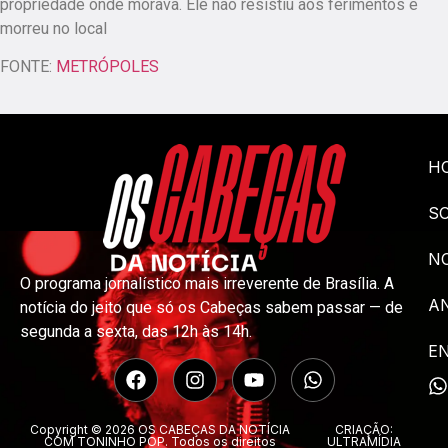
propriedade onde morava. Ele não resistiu aos ferimentos e
morreu no local
FONTE:
METRÓPOLES
H
S
NO
O programa jornalístico mais irreverente de Brasília. A
A
notícia do jeito que só os Cabeças sabem passar — de
segunda a sexta, das 12h às 14h.
E
Copyright © 2026 OS CABEÇAS DA NOTÍCIA
CRIAÇÃO:
COM TONINHO POP. Todos os direitos
ULTRAMÍDIA