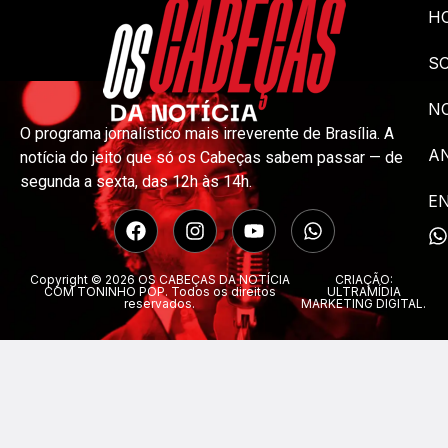
H
S
NO
O programa jornalístico mais irreverente de Brasília. A
A
notícia do jeito que só os Cabeças sabem passar — de
segunda a sexta, das 12h às 14h.
E
Copyright © 2026 OS CABEÇAS DA NOTÍCIA
CRIAÇÃO:
COM TONINHO POP. Todos os direitos
ULTRAMÍDIA
reservados.
MARKETING DIGITAL.