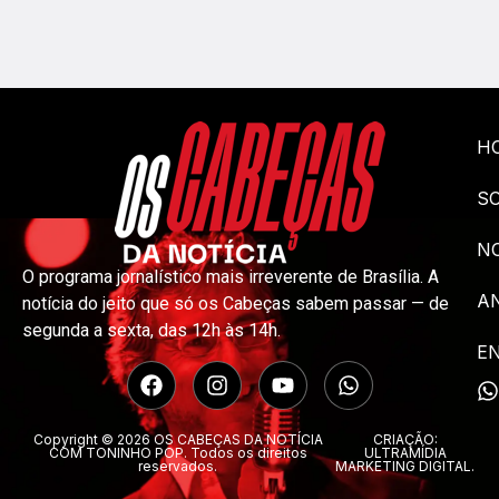
H
S
NO
O programa jornalístico mais irreverente de Brasília. A
A
notícia do jeito que só os Cabeças sabem passar — de
segunda a sexta, das 12h às 14h.
E
Copyright © 2026 OS CABEÇAS DA NOTÍCIA
CRIAÇÃO:
COM TONINHO POP. Todos os direitos
ULTRAMÍDIA
reservados.
MARKETING DIGITAL.