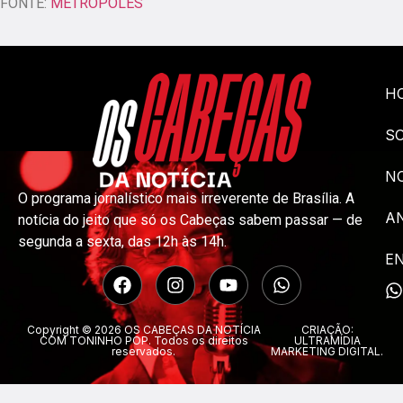
FONTE:
METRÓPOLES
H
S
NO
O programa jornalístico mais irreverente de Brasília. A
A
notícia do jeito que só os Cabeças sabem passar — de
segunda a sexta, das 12h às 14h.
E
Copyright © 2026 OS CABEÇAS DA NOTÍCIA
CRIAÇÃO:
COM TONINHO POP. Todos os direitos
ULTRAMÍDIA
reservados.
MARKETING DIGITAL.